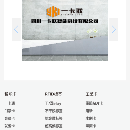
智能卡
RFID标签
工艺卡
一卡通
干/湿inlay
带胶贴片卡
门禁卡
不干胶标签
磨砂
会员卡
抗金属标签
木制卡
就餐卡
超高频标签
哑面卡