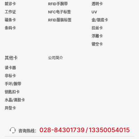
就诊卡
RFID手腕带
透明卡
工作证
NFC电子标签
UV
磁条卡
RFID服装标签
金/银底卡
条码卡
拉丝卡
浮雕卡
镂空卡
其他卡
公司简介
读卡器
非标卡
手环/腕带
钥匙扣卡
水晶/滴胶卡
异型卡
028-84301739
/
13350054015
咨询热线：