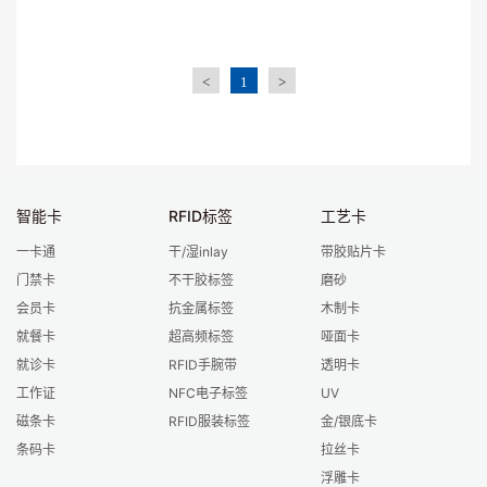
<
1
>
智能卡
RFID标签
工艺卡
一卡通
干/湿inlay
带胶贴片卡
门禁卡
不干胶标签
磨砂
会员卡
抗金属标签
木制卡
就餐卡
超高频标签
哑面卡
就诊卡
RFID手腕带
透明卡
工作证
NFC电子标签
UV
磁条卡
RFID服装标签
金/银底卡
条码卡
拉丝卡
浮雕卡