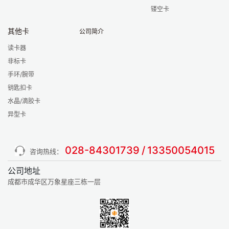
镂空卡
其他卡
公司简介
读卡器
非标卡
手环/腕带
钥匙扣卡
水晶/滴胶卡
异型卡
028-84301739
/
13350054015
咨询热线：
公司地址
成都市成华区万象星座三栋一层