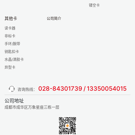
镂空卡
其他卡
公司简介
读卡器
非标卡
手环/腕带
钥匙扣卡
水晶/滴胶卡
异型卡
028-84301739
/
13350054015
咨询热线：
公司地址
成都市成华区万象星座三栋一层