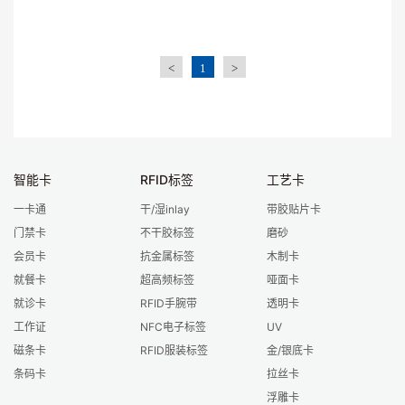
<
1
>
智能卡
RFID标签
工艺卡
一卡通
干/湿inlay
带胶贴片卡
门禁卡
不干胶标签
磨砂
会员卡
抗金属标签
木制卡
就餐卡
超高频标签
哑面卡
就诊卡
RFID手腕带
透明卡
工作证
NFC电子标签
UV
磁条卡
RFID服装标签
金/银底卡
条码卡
拉丝卡
浮雕卡