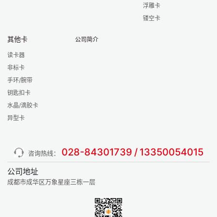
浮雕卡
镂空卡
其他卡
公司简介
读卡器
非标卡
手环/腕带
钥匙扣卡
水晶/滴胶卡
异型卡
028-84301739
/
13350054015
咨询热线：
公司地址
成都市成华区万象星座三栋一层