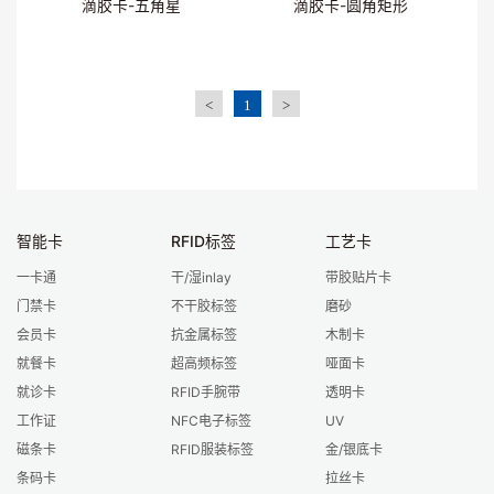
滴胶卡-五角星
滴胶卡-圆角矩形
<
1
>
智能卡
RFID标签
工艺卡
一卡通
干/湿inlay
带胶贴片卡
门禁卡
不干胶标签
磨砂
会员卡
抗金属标签
木制卡
就餐卡
超高频标签
哑面卡
就诊卡
RFID手腕带
透明卡
工作证
NFC电子标签
UV
磁条卡
RFID服装标签
金/银底卡
条码卡
拉丝卡