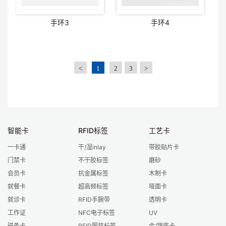
手环3
手环4
<
1
2
3
>
智能卡
RFID标签
工艺卡
一卡通
干/湿inlay
带胶贴片卡
门禁卡
不干胶标签
磨砂
会员卡
抗金属标签
木制卡
就餐卡
超高频标签
哑面卡
就诊卡
RFID手腕带
透明卡
工作证
NFC电子标签
UV
磁条卡
RFID服装标签
金/银底卡