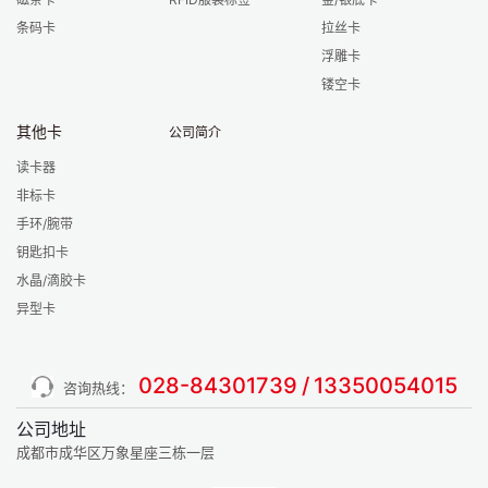
条码卡
拉丝卡
浮雕卡
镂空卡
其他卡
公司简介
读卡器
非标卡
手环/腕带
钥匙扣卡
水晶/滴胶卡
异型卡
028-84301739
/
13350054015
咨询热线：
公司地址
成都市成华区万象星座三栋一层