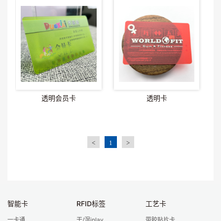
透明会员卡
透明卡
<
1
>
智能卡
RFID标签
工艺卡
一卡通
干/湿inlay
带胶贴片卡