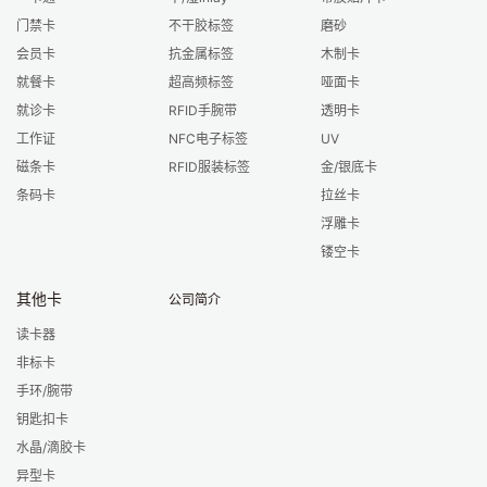
门禁卡
不干胶标签
磨砂
会员卡
抗金属标签
木制卡
就餐卡
超高频标签
哑面卡
就诊卡
RFID手腕带
透明卡
工作证
NFC电子标签
UV
磁条卡
RFID服装标签
金/银底卡
条码卡
拉丝卡
浮雕卡
镂空卡
其他卡
公司简介
读卡器
非标卡
手环/腕带
钥匙扣卡
水晶/滴胶卡
异型卡